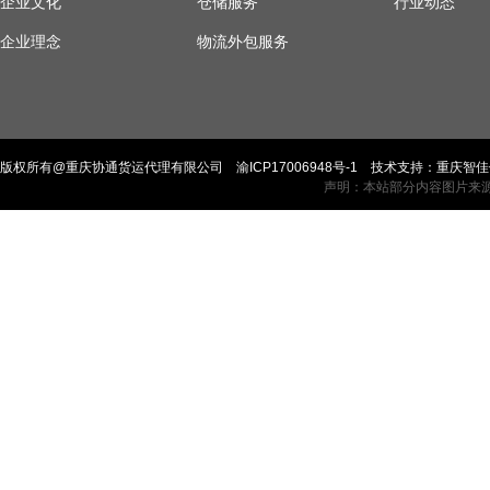
企业文化
仓储服务
行业动态
企业理念
物流外包服务
版权所有@重庆协通货运代理有限公司
渝ICP17006948号-1
技术支持：
重庆智佳
声明：本站部分内容图片来